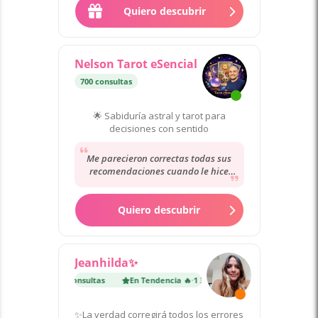
Quiero descubrir
Nelson Tarot eSencial
700 consultas
🌟 Sabiduría astral y tarot para
decisiones con sentido
Me parecieron correctas todas sus
recomendaciones cuando le hice
varias preguntas de diferentes
temas sobre todo...
Quiero descubrir
Jeanhilda✨
dencia 🔥
·
1 300 consultas
En Tendencia 🔥
·
1 300 consultas
✨La verdad corregirá todos los errores