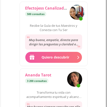
Efectojess Canalizadora
500 consultas
Recibe la Guía de tus Maestros y
Conecta con Tu Ser
Muy buena, empatía, directa para
dirigir las preguntas y claridad en
las respuestas. Muy recomendable.
Muchas...
Quiero descubrir
Ananda Tarot
3 200 consultas
Transforma tu vida con
acompañamiento espiritual y alcanza
la plenitud
Muy buena siempre consulto con ella