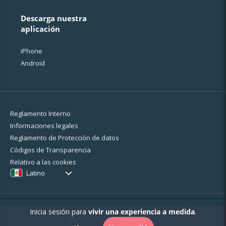
Descarga nuestra
aplicación
iPhone
Android
Reglamento Interno
Informaciones legales
Reglamento de Protección de datos
Códigos de Transparencia
Relativo a las cookies
Latino
Inicia sesión para
vivir una experiencia a medida
.
2026 - MyBestPro - 75 rue d'Amsterdam - 75008 Paris -
Mención legal
🎁 10 minutos GRATIS