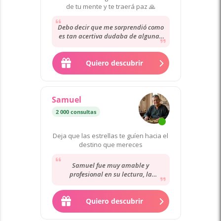
de tu mente y te traerá paz 🙏
Debo decir que me sorprendió como
es tan acertiva dudaba de algunas
cosas pero fue tal como ella dió la
lectura...
Quiero descubrir
Samuel
2 000 consultas
Deja que las estrellas te guíen hacia el
destino que mereces
Samuel fue muy amable y
profesional en su lectura, la
información fue bastante detallada
y espero que sus palabras...
Quiero descubrir