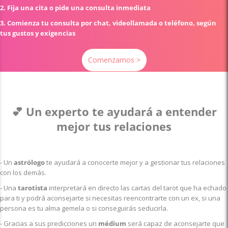
2. Fija una cita o pide una consulta inmediata
3. Comienza tu consulta por chat, videollamada o teléfono, según
tus gustos y exigencias
Comenzamos >
💕
Un experto te ayudará a entender
mejor tus relaciones
- Un
astrólogo
te ayudará a conocerte mejor y a gestionar tus relaciones
con los demás.
- Una
tarotista
interpretará en directo las cartas del tarot que ha echado
para ti y podrá aconsejarte si necesitas reencontrarte con un ex, si una
persona es tu alma gemela o si conseguirás seducirla.
- Gracias a sus predicciones un
médium
será capaz de aconsejarte que