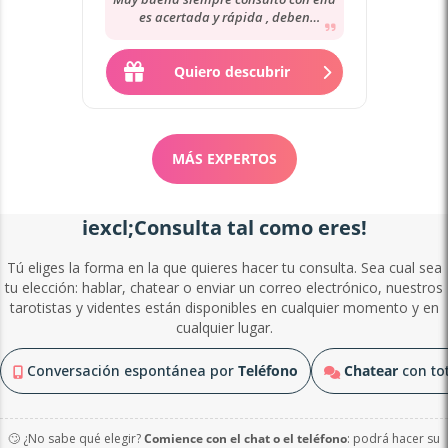
es acertada y rápida , deben
consultar los demás no me han
dicho la verdad
Quiero descubrir
MÁS EXPERTOS
iexcl;Consulta tal como eres!
Tú eliges la forma en la que quieres hacer tu consulta. Sea cual sea
tu elección: hablar, chatear o enviar un correo electrónico, nuestros
tarotistas y videntes están disponibles en cualquier momento y en
cualquier lugar.
Conversación espontánea por
Teléfono
Chatear
con tot
🙄 ¿No sabe qué elegir?
Comience con el chat o el teléfono
: podrá hacer su