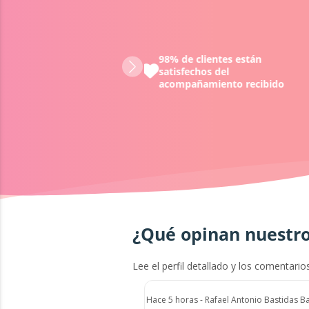
98% de clientes están
Todos los tarotistas y/
satisfechos del
han sido evaluados po
acompañamiento recibido
equipo y por nuestros 
¿Qué opinan nuestro
Lee el perfil detallado y los comentario
Hace 5 horas - Rafael Antonio Bastidas B