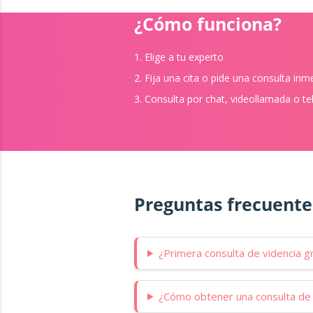
¿Cómo funciona?
1. Elige a tu experto
2. Fija una cita o pide una consulta inm
3. Consulta por chat, videollamada o t
Preguntas frecuente
¿Primera consulta de videncia g
¿Cómo obtener una consulta de v