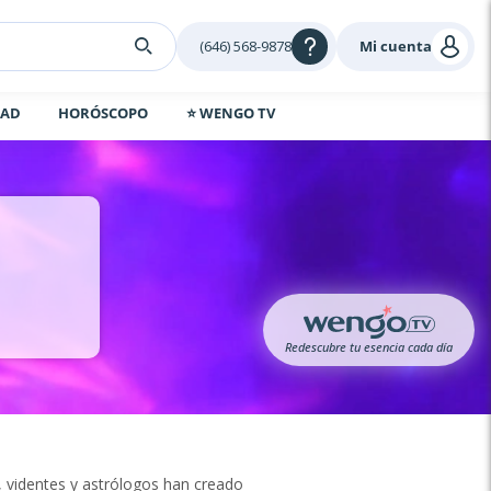
(646) 568-9878
Mi cuenta
DAD
HORÓSCOPO
⭐ WENGO TV
Redescubre tu esencia cada día
, videntes y astrólogos han creado