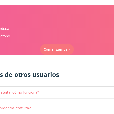
ediata
eléfono
Comenzamos >
s de otros usuarios
ratuita, cómo funciona?
idencia gratuita?