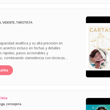
 VIDENTE, TAROTISTA
pacidad analítica y su alta precisión en
an aciertos incluso en fechas y detalles
s rápidas, pasos accionables y
 combinando clarividencia con técnicas
cercano y empático
cesaria para quienes buscan validación
gatha
práctica y resultados verificables. La team Wengo
ista
loga, consejera.