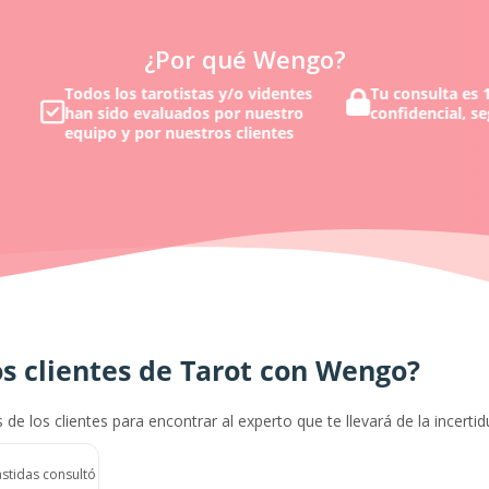
¿Por qué Wengo?
o videntes
Tu consulta es 100%
Obtén 
r nuestro
confidencial, segura y anónima
quiera
clientes
s clientes de Tarot con Wengo?
s de los clientes para encontrar al experto que te llevará de la incerti
astidas consultó