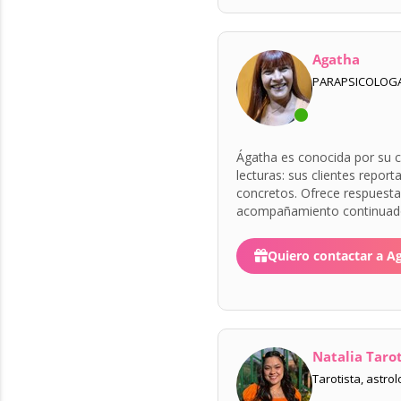
Agatha
PARAPSICOLOGA,
Ágatha es conocida por su ca
lecturas: sus clientes report
concretos. Ofrece respuesta
acompañamiento continuado,
energéticas y elementos terapéuticos. Su trato 
mantiene la contundencia ne
Quiero contactar a A
Natalia Tarot
Tarotista, astro