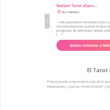
Nelson Tarot eSencial
100% de clientes satisfechos
de 1 clientes
Me parecieron correctas todas s
recomendaciones cuando le hice va
preguntas de diferentes temas sob
l...
Quiero contactar a Nel
El Tarot
El tarot puede sorprenderte más de lo que
impactantes. ¿Qué les reveló el tarot? ¿C