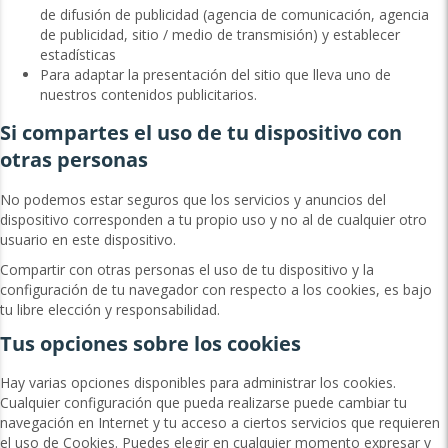
de difusión de publicidad (agencia de comunicación, agencia
de publicidad, sitio / medio de transmisión) y establecer
estadísticas
Para adaptar la presentación del sitio que lleva uno de
nuestros contenidos publicitarios.
Si compartes el uso de tu dispositivo con
otras personas
No podemos estar seguros que los servicios y anuncios del
dispositivo corresponden a tu propio uso y no al de cualquier otro
usuario en este dispositivo.
Compartir con otras personas el uso de tu dispositivo y la
configuración de tu navegador con respecto a los cookies, es bajo
tu libre elección y responsabilidad.
Tus opciones sobre los cookies
Hay varias opciones disponibles para administrar los cookies.
Cualquier configuración que pueda realizarse puede cambiar tu
navegación en Internet y tu acceso a ciertos servicios que requieren
el uso de Cookies. Puedes elegir en cualquier momento expresar y