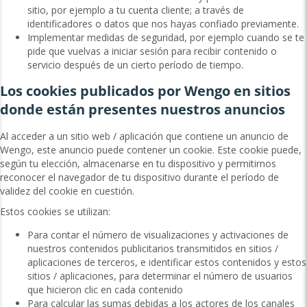
sitio, por ejemplo a tu cuenta cliente; a través de
identificadores o datos que nos hayas confiado previamente.
Implementar medidas de seguridad, por ejemplo cuando se te
pide que vuelvas a iniciar sesión para recibir contenido o
servicio después de un cierto período de tiempo.
Los cookies publicados por Wengo en sitios
donde están presentes nuestros anuncios
Al acceder a un sitio web / aplicación que contiene un anuncio de
Wengo, este anuncio puede contener un cookie. Este cookie puede,
según tu elección, almacenarse en tu dispositivo y permitirnos
reconocer el navegador de tu dispositivo durante el período de
validez del cookie en cuestión.
Estos cookies se utilizan:
Para contar el número de visualizaciones y activaciones de
nuestros contenidos publicitarios transmitidos en sitios /
aplicaciones de terceros, e identificar estos contenidos y estos
sitios / aplicaciones, para determinar el número de usuarios
que hicieron clic en cada contenido
Para calcular las sumas debidas a los actores de los canales