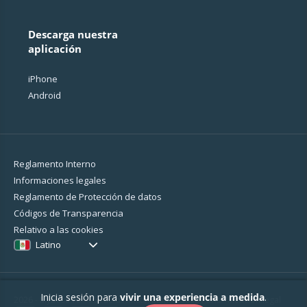
Descarga nuestra
aplicación
iPhone
Android
Reglamento Interno
Informaciones legales
Reglamento de Protección de datos
Códigos de Transparencia
Relativo a las cookies
Latino
Inicia sesión para
vivir una experiencia a medida
.
2026 - MyBestPro - 75 rue d'Amsterdam - 75008 Paris -
Mención legal