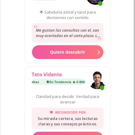
🌟 Sabiduría astral y tarot para
decisiones con sentido
Me gustan las consultas con el, son
muy acertadas en el corto plazo. Lo
único mejorar algo la calidad de la
llamada....
Quiero descubrir
Teto Vidente
cia 🔥
·
6 800 consultas
En Tendencia 🔥
·
6 800 consultas
Claridad para decidir. Verdad para
avanzar
RECONOCIDO POR
Su mirada certera, sus lecturas
claras y sus consejos prácticos.