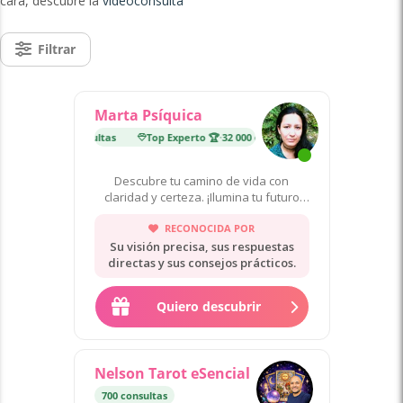
cara, descubre la
videoconsulta
Filtrar
Marta Psíquica
to 🏆
·
32 000 consultas
Top Experto 🏆
·
32 000 consultas
Descubre tu camino de vida con
claridad y certeza. ¡Ilumina tu futuro
ahora!
RECONOCIDA POR
Su visión precisa, sus respuestas
directas y sus consejos prácticos.
Quiero descubrir
Nelson Tarot eSencial
700 consultas