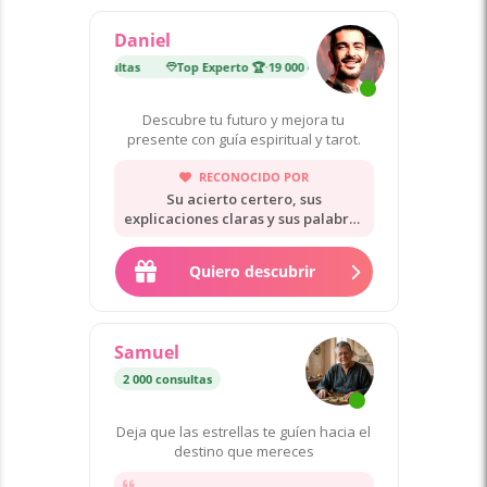
Daniel
to 🏆
·
19 000 consultas
Top Experto 🏆
·
19 000 consultas
Descubre tu futuro y mejora tu
presente con guía espiritual y tarot.
RECONOCIDO POR
Su acierto certero, sus
explicaciones claras y sus palabras
cálidas.
Quiero descubrir
Samuel
2 000 consultas
Deja que las estrellas te guíen hacia el
destino que mereces