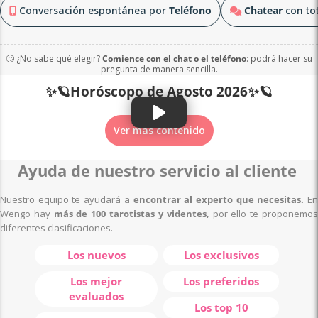
Conversación espontánea por
Teléfono
Chatear
con tot
🙄 ¿No sabe qué elegir?
Comience con el chat o el teléfono
: podrá hacer su
pregunta de manera sencilla.
✨🪐Horóscopo de Agosto 2026✨🪐
Ver más contenido
Ayuda de nuestro servicio al cliente
Nuestro equipo te ayudará a
encontrar al experto que necesitas.
E
Wengo hay
más de 100 tarotistas y videntes,
por ello te proponemo
diferentes clasificaciones.
Los nuevos
Los exclusivos
Los mejor
Los preferidos
evaluados
Los top 10