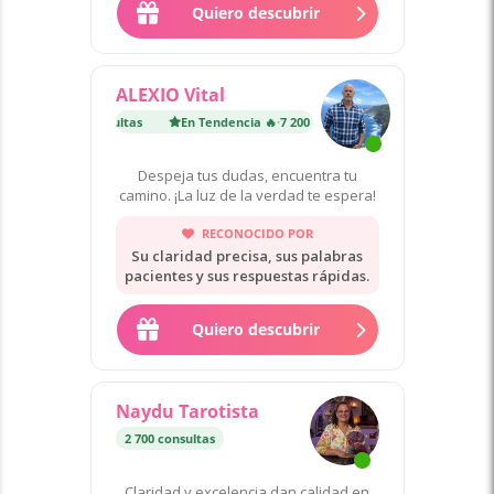
Quiero descubrir
ALEXIO Vital
cia 🔥
·
7 200 consultas
En Tendencia 🔥
·
7 200 consultas
Despeja tus dudas, encuentra tu
camino. ¡La luz de la verdad te espera!
RECONOCIDO POR
Su claridad precisa, sus palabras
pacientes y sus respuestas rápidas.
Quiero descubrir
Naydu Tarotista
2 700 consultas
Claridad y excelencia dan calidad en