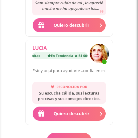
Sam siempre cuida de mi , lo apreció
mucho me ha apoyado en los
momentos más difíciles de mi vida ,
su orientación...
Quiero descubrir
LUCIA
ia 🔥
·
31 000 consultas
En Tendencia 🔥
·
31 000 consultas
Estoy aquí para ayudarte ..confía en mi
.
RECONOCIDA POR
Su escucha cálida, sus lecturas
precisas y sus consejos directos.
Quiero descubrir