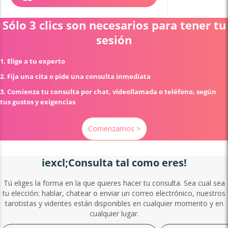
Sólo 3 clics son necesarios para tener tu
sesión
1. Elige a tu experto
2. Fija una cita o pide una consulta inmediata
3. Comienza tu consulta por chat, videollamada o teléfono, según
tus gustos y exigencias
Comenzamos >
iexcl;Consulta tal como eres!
Tú eliges la forma en la que quieres hacer tu consulta. Sea cual sea
tu elección: hablar, chatear o enviar un correo electrónico, nuestros
tarotistas y videntes están disponibles en cualquier momento y en
cualquier lugar.