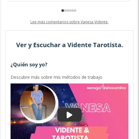
Lee más comentarios sobre Vanesa Vidente.
Ver y Escuchar a Vidente Tarotista.
¿Quién soy yo?
P
Descubre más sobre mis métodos de trabajo