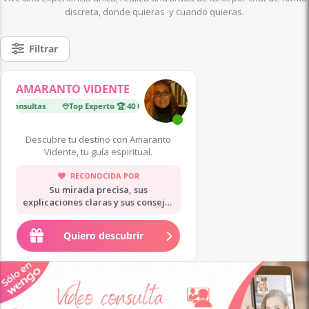
discreta, donde quieras y cuando quieras.
Filtrar
AMARANTO VIDENTE
0 consultas
Top Experto 🏆
·
40 000 consultas
En Tendencia 🔥
·
1
Descubre tu destino con Amaranto
Vidente, tu guía espiritual.
RECONOCIDA POR
Su mirada precisa, sus
explicaciones claras y sus consejos
serenos.
Quiero descubrir