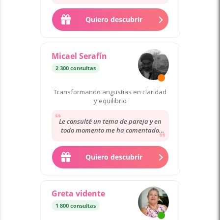
cosas pero fue tal como ella dió la
lectura...
Quiero descubrir
Micael Serafín
2 300 consultas
Transformando angustias en claridad
y equilibrio
Le consulté un tema de pareja y en
todo momento me ha comentado
con claridad y muchísima empatía
para entender...
Quiero descubrir
Greta vidente
1 800 consultas