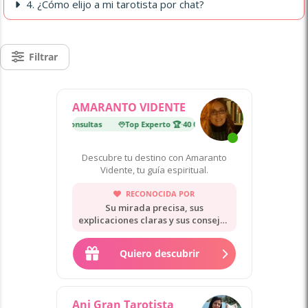
4. ¿Cómo elijo a mi tarotista por chat?
Filtrar
AMARANTO VIDENTE
perto 🏆
·
40 000 consultas
Top Experto 🏆
·
40 000 consultas
Descubre tu destino con Amaranto
Vidente, tu guía espiritual.
RECONOCIDA POR
Su mirada precisa, sus
explicaciones claras y sus consejos
serenos.
Quiero descubrir
Ani Gran Tarotista