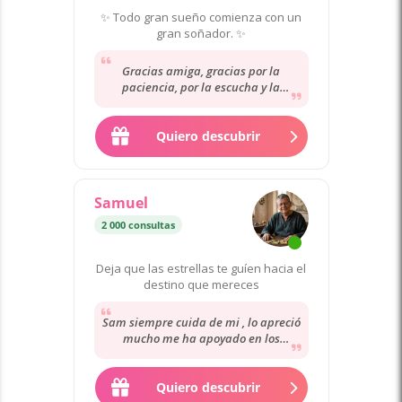
✨ Todo gran sueño comienza con un
gran soñador. ✨
Gracias amiga, gracias por la
paciencia, por la escucha y la
atención........................................................
..........................................................................
Quiero descubrir
...........................
Samuel
2 000 consultas
Deja que las estrellas te guíen hacia el
destino que mereces
Sam siempre cuida de mi , lo apreció
mucho me ha apoyado en los
momentos más difíciles de mi vida ,
su orientación...
Quiero descubrir