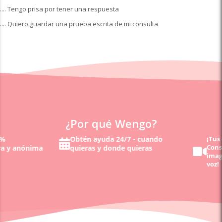
.... Tengo prisa por tener una respuesta
.... Quiero guardar una prueba escrita de mi consulta
¿Por qué Wengo?
Obtén ayuda 24/7 - cuando
¡Tus exp
Consulta
 y anónima
quieras y donde quieras
imagen 
voz!