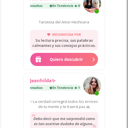
dencia 🔥
·
8 700 consultas
En Tendencia 🔥
·
8 700 consultas
Tarotista del Amor-Hechicera
RECONOCIDA POR
Su lectura precisa, sus palabras
calmantes y sus consejos prácticos.
Quiero descubrir
Jeanhilda✨
dencia 🔥
·
1 300 consultas
En Tendencia 🔥
·
1 300 consultas
✨La verdad corregirá todos los errores
de tu mente y te traerá paz 🙏
Debo decir que me sorprendió como
es tan acertiva dudaba de algunas