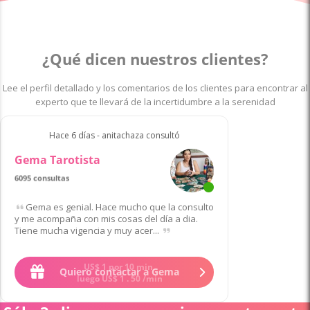
¿Qué dicen nuestros clientes?
Lee el perfil detallado y los comentarios de los clientes para encontrar al
experto que te llevará de la incertidumbre a la serenidad
Hace 6 días - anitachaza consultó
Gema Tarotista
6095 consultas
Gema es genial. Hace mucho que la consulto
y me acompaña con mis cosas del día a dia.
Tiene mucha vigencia y muy acer...
US$
1
por 10 min
Quiero contactar a Gema
luego
US$
1
.
50
/min