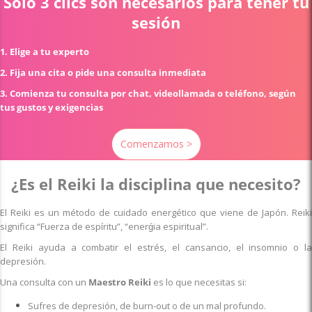
Sólo 3 clics son necesarios para tener tu
sesión
1. Elige a tu experto
2. Fija una cita o pide una consulta inmediata
3. Comienza tu consulta por chat, videollamada o teléfono, según
tus gustos y exigencias
Comenzamos >
¿Es el Reiki la disciplina que necesito?
El Reiki es un método de cuidado energético que viene de Japón. Reiki
significa “Fuerza de espíritu”, “enerǵia espiritual”.
El Reiki ayuda a combatir el estrés, el cansancio, el insomnio o la
depresión.
U
na consulta con un
Maestro Reiki
es lo que necesitas si:
Sufres de depresión, de burn-out o de un mal profundo.