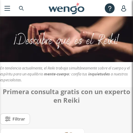
En tendencia actualmente, el Reiki trabaja simultáneamente sobre el cuerpo y el
espíritu para un equilibrio
mente-cuerpo:
confía tus
inquietudes
a nuestros
especialistas.
Primera consulta gratis con un experto
en Reiki
Filtrar