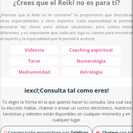
¿Crees que el Reiki no es para tí?
¿Piensas que el Reiki no te conviene? Te proponemos que descubras
otras especialidades y otros expertos. Cada especialidad te permite
encontrar las claves para aclarar situaciones, pero somos todos
diferentes, y es importante que cada uno siga su camino para encontrar
al experto y la especialidad que le permitirá avanzar.
Videncia
Coaching espiritual
Tarot
Numerología
Mediumnidad
Astrología
iexcl;Consulta tal como eres!
Tú eliges la forma en la que quieres hacer tu consulta. Sea cual sea
tu elección: hablar, chatear o enviar un correo electrónico, nuestros
tarotistas y videntes están disponibles en cualquier momento y en
cualquier lugar.
Conversación espontánea por
Teléfono
Chatear
con tot