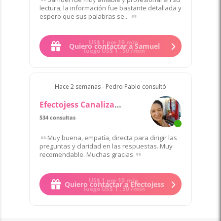
lectura, la información fue bastante detallada y
espero que sus palabras se...
US$
1
por 10 min
Quiero contactar a Samuel
luego
US$
1
.
50
/min
Hace 2 semanas - Pedro Pablo consultó
Efectojess Canalizadora
534 consultas
Muy buena, empatía, directa para dirigir las
preguntas y claridad en las respuestas. Muy
recomendable. Muchas gracias
US$
1
por 10 min
Quiero contactar a Efectojess
luego
US$
1
.
50
/min