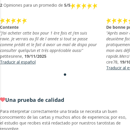
2
Opiniones para un promedio de
5/5
Contente
De bonne pr
"J’ai acheter cette box pour 1 ère fois et j’en suis
"Après avoir 
ravie. Je verrais au fil de l année si tout se passe
deuxième foi
comme prédit et le fait d avoir un mail de dispo pour
pratiquement
consulter quelqu’un et très appréciable aussi"
mon avis défi
petitesirene,
19/11/2025
rapide.Merci
Traducir al español
cire78,
19/1
Traducir al 
Una prueba de calidad
Para interpretar correctamente una tirada se necesita un buen
conocimiento de las cartas y muchos años de experiencia; por eso,
el estudio que recibes está redactado por nuestros tarotistas de
renombre.