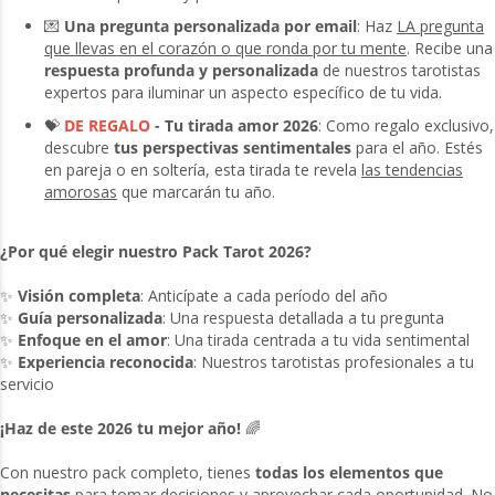
💌
Una pregunta personalizada por email
: Haz
LA pregunta
que llevas en el corazón o que ronda por tu mente
. Recibe una
respuesta profunda y personalizada
de nuestros tarotistas
expertos para iluminar un aspecto específico de tu vida.
💝
DE REGALO
- Tu tirada amor 2026
: Como regalo exclusivo,
descubre
tus perspectivas sentimentales
para el año. Estés
en pareja o en soltería, esta tirada te revela
las tendencias
amorosas
que marcarán tu año.
¿Por qué elegir nuestro Pack Tarot 2026?
✨
Visión completa
: Anticípate a cada período del año
✨
Guía personalizada
: Una respuesta detallada a tu pregunta
✨
Enfoque en el amor
: Una tirada centrada a tu vida sentimental
✨
Experiencia reconocida
: Nuestros tarotistas profesionales a tu
servicio
¡Haz de este 2026 tu mejor año!
🌈
Con nuestro pack completo, tienes
todas los elementos que
necesitas
para tomar decisiones y aprovechar cada oportunidad. No