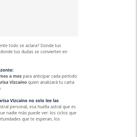
mente todo se aclara? Donde tus
 donde tus dudas se convierten en
izonte:
 mes a mes
para anticipar cada período
risa Vizcaíno
quien analizará tu carta
a
isa Vizcaíno no solo lee las
stral personal, esa huella astral que es
 que nadie más puede ver: los ciclos que
rtunidades que te esperan, los