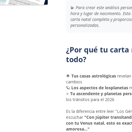
💫
Para crear este análisis perso
hora y lugar de nacimiento. Esta
carta natal completa y proporci
personalizadas.
¿Por qué tu carta
todo?
🌟
Tus casas astrológicas
revelan 
cambios
🪐
Los aspectos de losplanetas
m
⭐
Tu ascendente y planetas per
los tránsitos para el 2026
Es la diferencia entre leer "Los G
escuchar
"Con Júpiter transitan
con tu Venus natal, esto es exac
amorosa..."