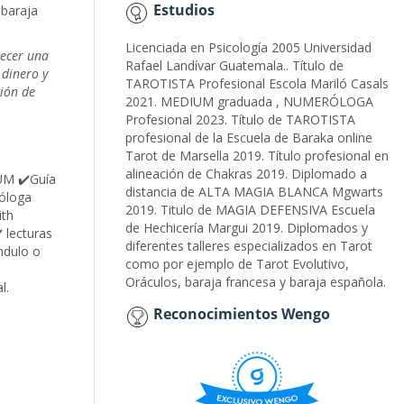
Estudios
 baraja
Licenciada en Psicología 2005 Universidad
ecer una
Rafael Landívar Guatemala.. Título de
 dinero y
TAROTISTA Profesional Escola Mariló Casals
ción de
2021. MEDIUM graduada , NUMERÓLOGA
Profesional 2023. Título de TAROTISTA
profesional de la Escuela de Baraka online
Tarot de Marsella 2019. Título profesional en
alineación de Chakras 2019. Diplomado a
M ✔️Guía
distancia de ALTA MAGIA BLANCA Mgwarts
cóloga
2019. Titulo de MAGIA DEFENSIVA Escuela
ith
de Hechicería Margui 2019. Diplomados y
 lecturas
diferentes talleres especializados en Tarot
ndulo o
como por ejemplo de Tarot Evolutivo,
Oráculos, baraja francesa y baraja española.
l.
Reconocimientos Wengo