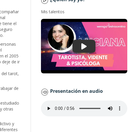
acompañar
Mis talentos
nal
 tiene el
 seguro
o.
personas
l
en el 2005
 deje de ir
s
del tarot,
rabajar de
Presentación en audio
e estudiado
y otras
ictivo y
diferentes