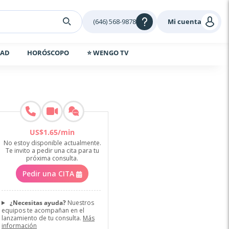
(646) 568-9878
Mi cuenta
DAD
HORÓSCOPO
⭐ WENGO TV
US$
1
.
65
/min
No estoy disponible actualmente.
Te invito a pedir una cita para tu
próxima consulta.
Pedir una CITA
¿Necesitas ayuda?
Nuestros
equipos te acompañan en el
lanzamiento de tu consulta.
Más
información