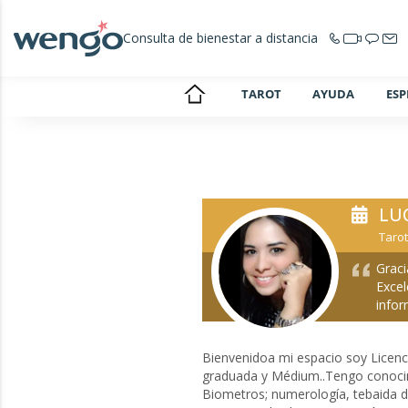
Consulta de bienestar a distancia
TAROT
AYUDA
ESP
LU
Tarot
Graci
Excel
infor
Bienvenidoa mi espacio soy Licenci
graduada y Médium..Tengo conocim
Biometros; numerología, tebaida d