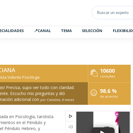
ECIALIDADES
📍CANAL
TEMA
SELECCIÓN
FLEXIBILI
CIANA
10600
consultas
ista Vidente Psicóloga
as! Precisa, supo ver todo con claridad.
98.6 %
ente. Escucho mis preguntas y dió
de aciertos
mación adicional con
por Catalina, 6 meses
ada en Psicología, tarotista
ientos en el Péndulo y
el Péndulo Hebreo, y