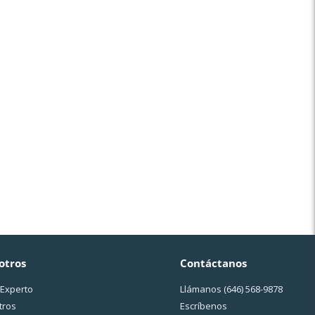
otros
Contáctanos
 Experto
Llámanos
(646) 568-9878
tros
Escríbenos