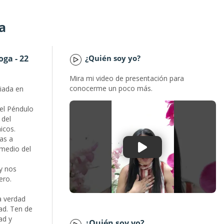
na
oga - 22
¿Quién soy yo?
Mira mi video de presentación para
conocerme un poco más.
iada en
el Péndulo
 del
icos.
as a
rmedio del
 y nos
ero.
a verdad
ad. Ten de
ad y
¿Quién soy yo?