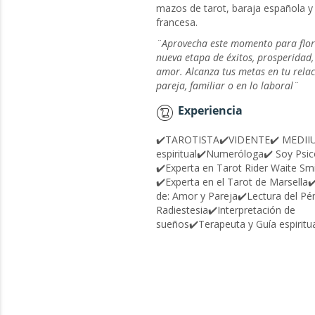
mazos de tarot, baraja española y
francesa.
¨Aprovecha este momento para flor
nueva etapa de éxitos, prosperidad,
amor. Alcanza tus metas en tu rela
pareja, familiar o en lo laboral¨
Experiencia
✔️TAROTISTA✔️VIDENTE✔️ MEDIIU
espiritual✔️Numeróloga✔️ Soy Psi
✔️Experta en Tarot Rider Waite Sm
✔️Experta en el Tarot de Marsella✔️
de: Amor y Pareja✔️Lectura del Pé
Radiestesia✔️Interpretación de
sueños✔️Terapeuta y Guía espiritua