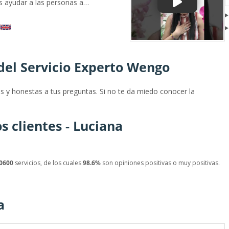
s ayudar a las personas a
medio del tarot, el cual nos
 predice y nos aconseja..
ridad es que tú llegues a esa
nquilidad. Ten de mi, mi
mpatía.En cada consulta me
del Servicio Experto Wengo
tes en su proceso personal
tiene el tarot. ofrezco un
 cliente se
s y honestas a tus preguntas. Si no te da miedo conocer la
 fue ayudar a personas por
.
s clientes - Luciana
0600
servicios, de los cuales
98.6%
son opiniones positivas o muy positivas.
a