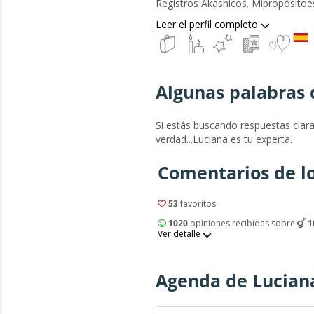
Registros Akashicos. Mipropósitoe
encontrar su camino yfelicidad por
Leer el perfil completo
permite. unainterpretaciónrica, nos
Platica conmigo. Te espero.Mi prio
verdad que buscas y que tengas tra
mejor disposición, honestidad y e
Algunas palabras 
aseguro de acompañar a mis clien
mediante los mensajes ocultos que 
ambientecálidoy seguro para que el
Si estás buscando respuestas clara
sientacómodo.Siempre mi enfoque
verdad...Luciana es tu experta.
lo que estudié Psicología a nivel u..
Comentarios de lo
53
favoritos
1020
opiniones recibidas sobre
1
Ver detalle
Agenda de Lucian