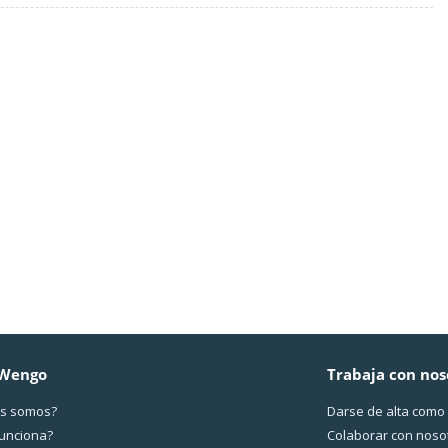
 Wengo
Trabaja con nos
s somos?
Darse de alta como
funciona?
Colaborar con noso