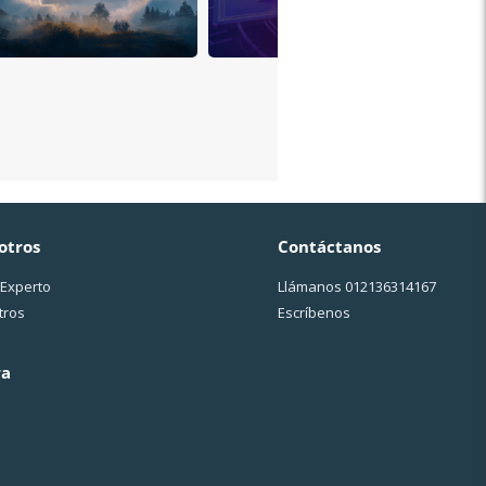
otros
Contáctanos
 Experto
Llámanos
012136314167
tros
Escríbenos
ra