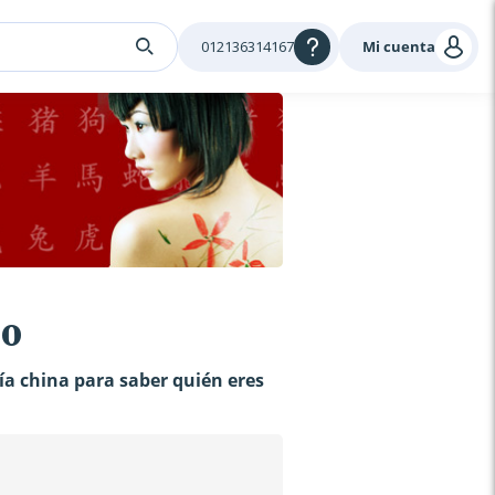
012136314167
Mi cuenta
no
gía china para saber quién eres