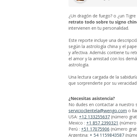
¿Un dragón de fuego? o ¿un Tigre
retrato todo sobre tu signo chin
intervienen en tu personalidad.
Este reporte incluye una descripció
según la astrología china y el pap
y afectiva. Además contiene tu retr
el amor y la amistad con los dem
astrología.
Una lectura cargada de la sabidur
que sorprenderte por su veracidad 
¿Necesitas asistencia?
No dudes en contactar a nuestro ser
servicioclientela@wengo.com
o ll
USA:
+12 133255637
Mexico :
+1 857 2390321
Perú :
+51 17075906
Argentina:
+ 54 1159843587