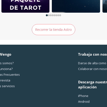
Recorrer la tienda Astro
 Wengo
Trabaja con nos
s somos?
Darse de alta como
funciona?
Colaborar con noso
as Frecuentes
revista
Descarga nuest
 servicios
aplicación
iPhone
Android